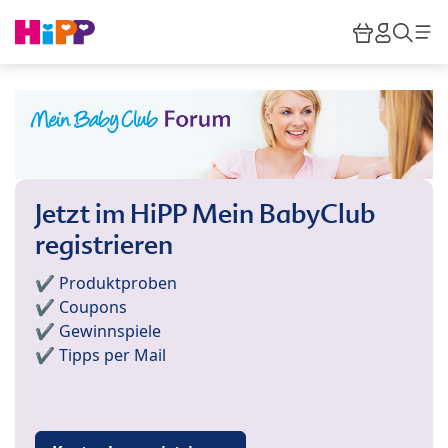
Skip to main content
Warenkor
HiPP M
Such
Jetzt im HiPP Mein BabyClub
registrieren
✔️ Produktproben
✔️ Coupons
✔️ Gewinnspiele
✔️ Tipps per Mail