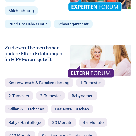
Milchnahrung
Rund um Babys Haut
Schwangerschaft
Zu diesen Themen haben
andere Eltern Erfahrungen
im HiPP Forum geteilt
Kinderwunsch & Familienplanung
1. Trimester
2. Trimester
3. Trimester
Babynamen
Stillen & Fläschchen
Das erste Gläschen
Babys Hautpflege
0-3 Monate
4-6 Monate
7-12 Monate
Kleinkinder im 2. Lebensjahr