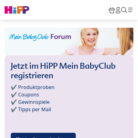
Skip to main content
Warenkor
HiPP M
Such
Jetzt im HiPP Mein BabyClub
registrieren
✔️ Produktproben
✔️ Coupons
✔️ Gewinnspiele
✔️ Tipps per Mail