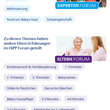
Milchnahrung
Rund um Babys Haut
Schwangerschaft
Zu diesen Themen haben
andere Eltern Erfahrungen
im HiPP Forum geteilt
Kinderwunsch & Familienplanung
1. Trimester
2. Trimester
3. Trimester
Babynamen
Stillen & Fläschchen
Das erste Gläschen
Babys Hautpflege
0-3 Monate
4-6 Monate
7-12 Monate
Kleinkinder im 2. Lebensjahr