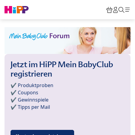
Skip to main content
Warenkor
HiPP M
Such
Jetzt im HiPP Mein BabyClub
registrieren
✔️ Produktproben
✔️ Coupons
✔️ Gewinnspiele
✔️ Tipps per Mail