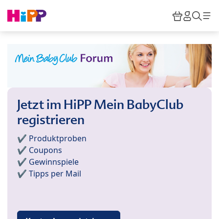
Skip to main content
Warenkor
HiPP M
Such
Jetzt im HiPP Mein BabyClub
registrieren
✔️ Produktproben
✔️ Coupons
✔️ Gewinnspiele
✔️ Tipps per Mail