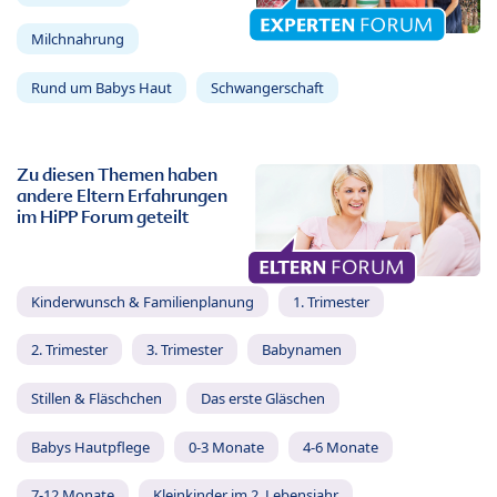
Milchnahrung
Rund um Babys Haut
Schwangerschaft
Zu diesen Themen haben
andere Eltern Erfahrungen
im HiPP Forum geteilt
Kinderwunsch & Familienplanung
1. Trimester
2. Trimester
3. Trimester
Babynamen
Stillen & Fläschchen
Das erste Gläschen
Babys Hautpflege
0-3 Monate
4-6 Monate
7-12 Monate
Kleinkinder im 2. Lebensjahr