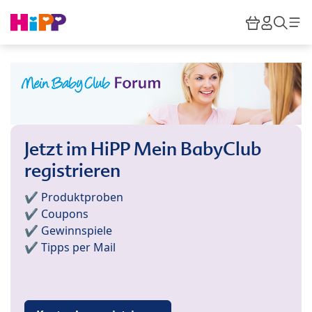
Skip to main content
Warenkor
HiPP M
Such
Jetzt im HiPP Mein BabyClub
registrieren
✔️ Produktproben
✔️ Coupons
✔️ Gewinnspiele
✔️ Tipps per Mail