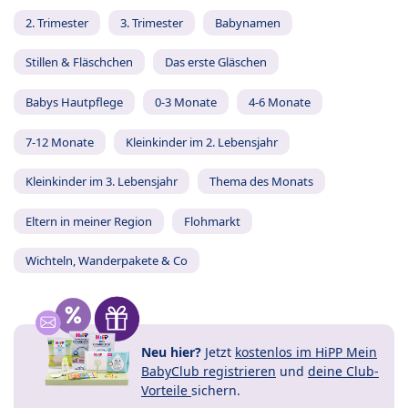
2. Trimester
3. Trimester
Babynamen
Stillen & Fläschchen
Das erste Gläschen
Babys Hautpflege
0-3 Monate
4-6 Monate
7-12 Monate
Kleinkinder im 2. Lebensjahr
Kleinkinder im 3. Lebensjahr
Thema des Monats
Eltern in meiner Region
Flohmarkt
Wichteln, Wanderpakete & Co
Neu hier?
Jetzt
kostenlos im HiPP Mein
BabyClub registrieren
und
deine Club-
Vorteile
sichern.