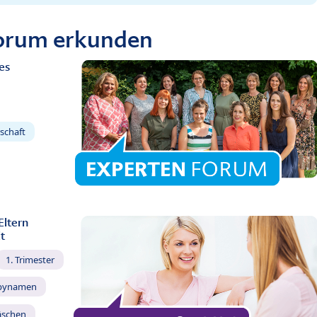
Forum erkunden
es
schaft
Eltern
t
1. Trimester
bynamen
äschen