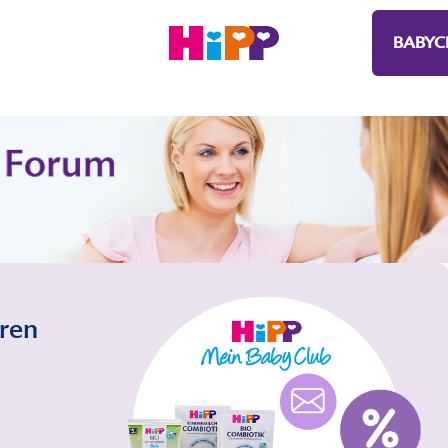
BABYC
eren