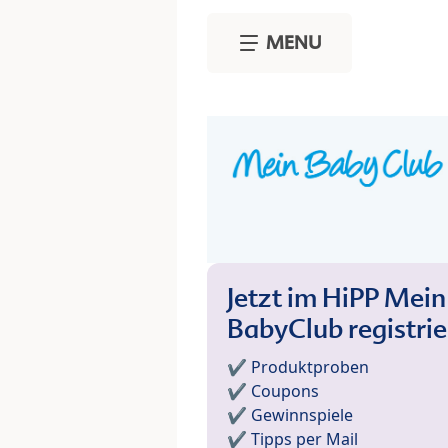
Skip to main content
MENU
Jetzt im HiPP Mein
BabyClub registri
✔️ Produktproben
✔️ Coupons
✔️ Gewinnspiele
✔️ Tipps per Mail