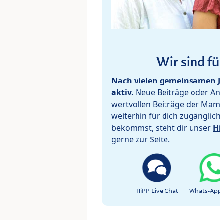
Wir sind fü
Nach vielen gemeinsamen J
aktiv.
Neue Beiträge oder Ant
wertvollen Beiträge der Mam
weiterhin für dich zugänglic
bekommst, steht dir unser
H
gerne zur Seite.
HiPP Live Chat
Whats-App