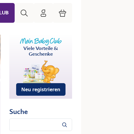
Suche
HiPP Mein Babyclub
Warenkorb
LUB
Viele Vorteile &
Geschenke
Neu registrieren
Suche
Suche