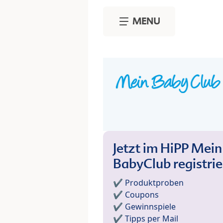
Skip to main content
MENU
Jetzt im HiPP Mein
BabyClub registri
✔️ Produktproben
✔️ Coupons
✔️ Gewinnspiele
✔️ Tipps per Mail