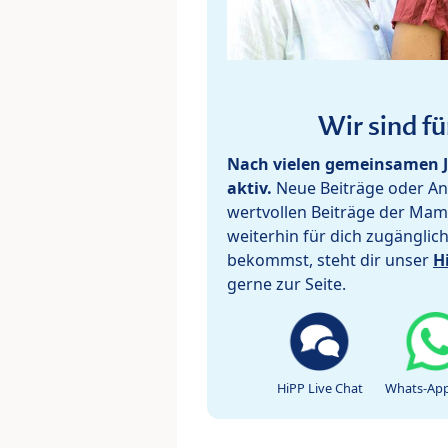
Wir sind fü
Nach vielen gemeinsamen J
aktiv.
Neue Beiträge oder Ant
wertvollen Beiträge der Mam
weiterhin für dich zugänglic
bekommst, steht dir unser
H
gerne zur Seite.
HiPP Live Chat
Whats-App