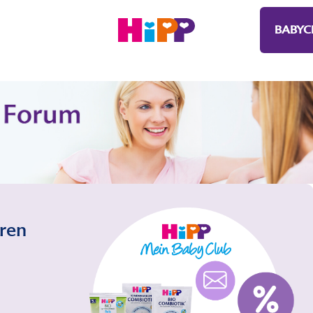
BABYC
eren