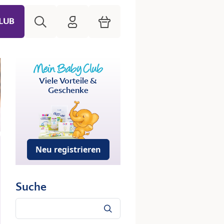
Suche
HiPP Mein Babyclub
Warenkorb
LUB
Viele Vorteile &
Geschenke
Neu registrieren
Suche
Suche