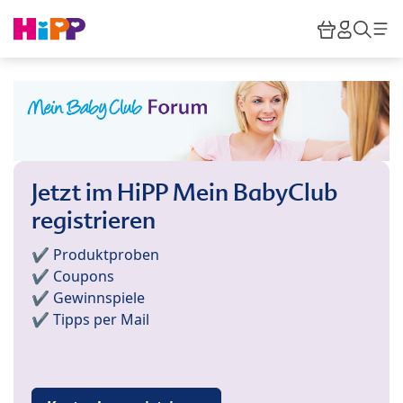
Skip to main content
Warenkor
HiPP M
Such
Jetzt im HiPP Mein BabyClub
registrieren
✔️ Produktproben
✔️ Coupons
✔️ Gewinnspiele
✔️ Tipps per Mail