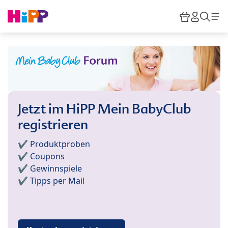
Skip to main content
Warenkor
HiPP M
Such
Jetzt im HiPP Mein BabyClub
registrieren
✔️ Produktproben
✔️ Coupons
✔️ Gewinnspiele
✔️ Tipps per Mail