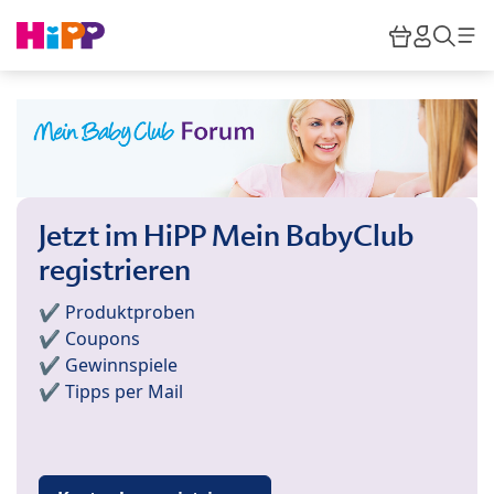
Skip to main content
Warenkor
HiPP M
Such
Jetzt im HiPP Mein BabyClub
registrieren
✔️ Produktproben
✔️ Coupons
✔️ Gewinnspiele
✔️ Tipps per Mail