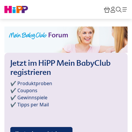
Skip to main content
Warenkor
HiPP M
Such
Jetzt im HiPP Mein BabyClub
registrieren
✔️ Produktproben
✔️ Coupons
✔️ Gewinnspiele
✔️ Tipps per Mail