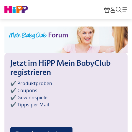
Skip to main content
Warenkor
HiPP M
Such
Jetzt im HiPP Mein BabyClub
registrieren
✔️ Produktproben
✔️ Coupons
✔️ Gewinnspiele
✔️ Tipps per Mail