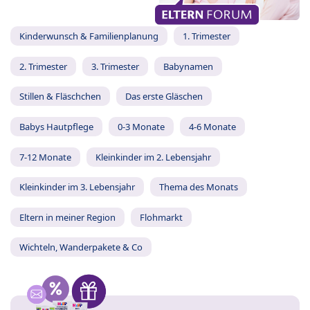
Kinderwunsch & Familienplanung
1. Trimester
2. Trimester
3. Trimester
Babynamen
Stillen & Fläschchen
Das erste Gläschen
Babys Hautpflege
0-3 Monate
4-6 Monate
7-12 Monate
Kleinkinder im 2. Lebensjahr
Kleinkinder im 3. Lebensjahr
Thema des Monats
Eltern in meiner Region
Flohmarkt
Wichteln, Wanderpakete & Co