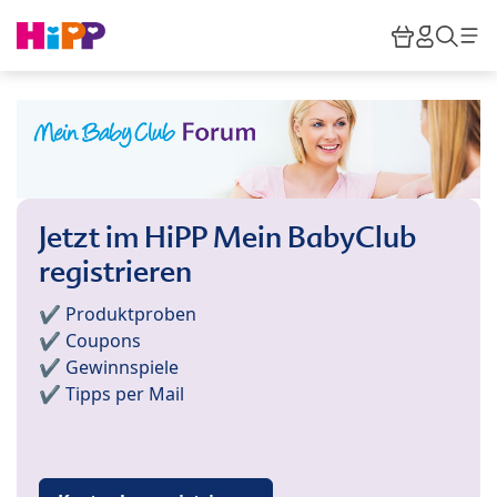
Skip to main content
Warenkor
HiPP M
Such
Jetzt im HiPP Mein BabyClub
registrieren
✔️ Produktproben
✔️ Coupons
✔️ Gewinnspiele
✔️ Tipps per Mail