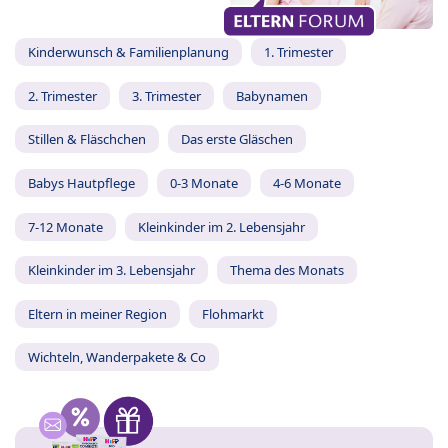
Kinderwunsch & Familienplanung
1. Trimester
2. Trimester
3. Trimester
Babynamen
Stillen & Fläschchen
Das erste Gläschen
Babys Hautpflege
0-3 Monate
4-6 Monate
7-12 Monate
Kleinkinder im 2. Lebensjahr
Kleinkinder im 3. Lebensjahr
Thema des Monats
Eltern in meiner Region
Flohmarkt
Wichteln, Wanderpakete & Co