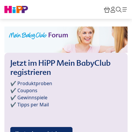
Skip to main content
Warenkor
HiPP M
Such
Jetzt im HiPP Mein BabyClub
registrieren
✔️ Produktproben
✔️ Coupons
✔️ Gewinnspiele
✔️ Tipps per Mail