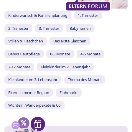
Kinderwunsch & Familienplanung
1. Trimester
2. Trimester
3. Trimester
Babynamen
Stillen & Fläschchen
Das erste Gläschen
Babys Hautpflege
0-3 Monate
4-6 Monate
7-12 Monate
Kleinkinder im 2. Lebensjahr
Kleinkinder im 3. Lebensjahr
Thema des Monats
Eltern in meiner Region
Flohmarkt
Wichteln, Wanderpakete & Co