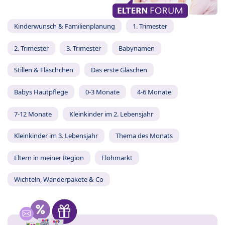
Kinderwunsch & Familienplanung
1. Trimester
2. Trimester
3. Trimester
Babynamen
Stillen & Fläschchen
Das erste Gläschen
Babys Hautpflege
0-3 Monate
4-6 Monate
7-12 Monate
Kleinkinder im 2. Lebensjahr
Kleinkinder im 3. Lebensjahr
Thema des Monats
Eltern in meiner Region
Flohmarkt
Wichteln, Wanderpakete & Co