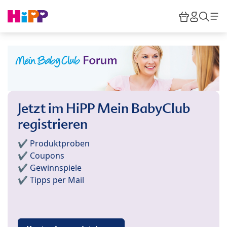
Skip to main content
Warenkor
HiPP M
Such
Jetzt im HiPP Mein BabyClub
registrieren
✔️ Produktproben
✔️ Coupons
✔️ Gewinnspiele
✔️ Tipps per Mail