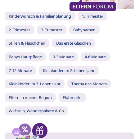
Kinderwunsch & Familienplanung
1. Trimester
2. Trimester
3. Trimester
Babynamen
Stillen & Fläschchen
Das erste Gläschen
Babys Hautpflege
0-3 Monate
4-6 Monate
7-12 Monate
Kleinkinder im 2. Lebensjahr
Kleinkinder im 3. Lebensjahr
Thema des Monats
Eltern in meiner Region
Flohmarkt
Wichteln, Wanderpakete & Co