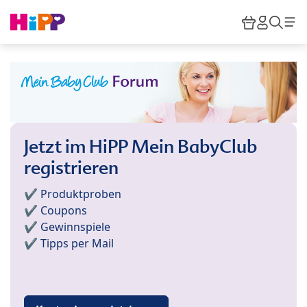
Skip to main content
Warenkor
HiPP M
Such
Jetzt im HiPP Mein BabyClub
registrieren
✔️ Produktproben
✔️ Coupons
✔️ Gewinnspiele
✔️ Tipps per Mail