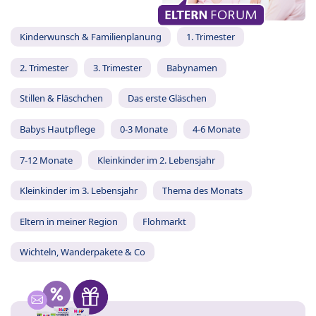
Kinderwunsch & Familienplanung
1. Trimester
2. Trimester
3. Trimester
Babynamen
Stillen & Fläschchen
Das erste Gläschen
Babys Hautpflege
0-3 Monate
4-6 Monate
7-12 Monate
Kleinkinder im 2. Lebensjahr
Kleinkinder im 3. Lebensjahr
Thema des Monats
Eltern in meiner Region
Flohmarkt
Wichteln, Wanderpakete & Co