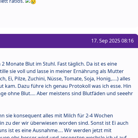
ett ratlos.
17. Sep 2025 08:16
 Monate Blut im Stuhl. Fast täglich. Da ist es eine
stille sie voll und lasse in meiner Ernährung als Mutter
h, Ei, Pilze, Zuchini, Nüsse, Tomate, Soja, Honig,….) alles
lut kam. Dazu führe ich genau Protokoll was ich esse. Hin
Tage ohne Blut…. Aber meistens sind Blutfäden und seeehr
nn sie konsequent alles mit Milch für 2-4 Wochen
in zu der wir überwiesen worden sind. Sonst ist Ei auch
uns ist es eine Ausnahme…. Wir werden jetzt mit
auen obs besser wird und ansonsten wechsle ich vl auf