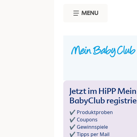
Skip to main content
MENU
Jetzt im HiPP Mein
BabyClub registri
✔️ Produktproben
✔️ Coupons
✔️ Gewinnspiele
✔️ Tipps per Mail