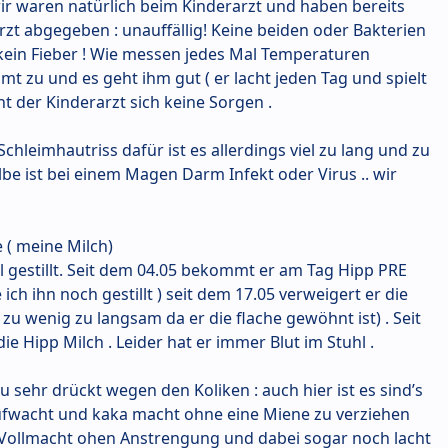
wir waren natürlich beim Kinderarzt und haben bereits
zt abgegeben : unauffällig! Keine beiden oder Bakterien
t kein Fieber ! Wie messen jedes Mal Temperaturen
mmt zu und es geht ihm gut ( er lacht jeden Tag und spielt
 der Kinderarzt sich keine Sorgen .
chleimhautriss dafür ist es allerdings viel zu lang und zu
lbe ist bei einem Magen Darm Infekt oder Virus .. wir
 ( meine Milch)
ll gestillt. Seit dem 04.05 bekommt er am Tag Hipp PRE
ich ihn noch gestillt ) seit dem 17.05 verweigert er die
u wenig zu langsam da er die flache gewöhnt ist) . Seit
e Hipp Milch . Leider hat er immer Blut im Stuhl .
u sehr drückt wegen den Koliken : auch hier ist es sind’s
fwacht und kaka macht ohne eine Miene zu verziehen
 Vollmacht ohen Anstrengung und dabei sogar noch lacht