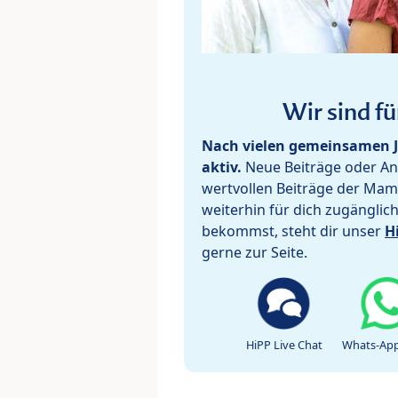
Wir sind fü
Nach vielen gemeinsamen J
aktiv.
Neue Beiträge oder Ant
wertvollen Beiträge der Mam
weiterhin für dich zugänglic
bekommst, steht dir unser
H
gerne zur Seite.
HiPP Live Chat
Whats-App