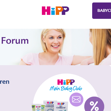
BABYC
eren