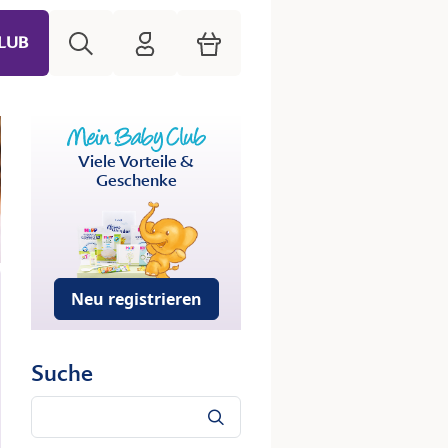
Suche
HiPP Mein Babyclub
Warenkorb
LUB
Viele Vorteile &
Geschenke
Neu registrieren
Suche
Suche