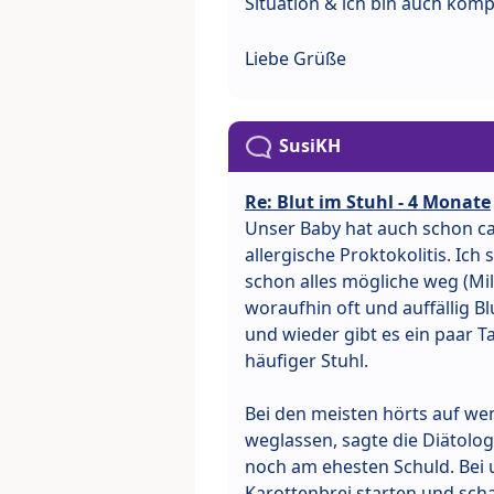
Situation & ich bin auch kompl
Liebe Grüße
SusiKH
Re: Blut im Stuhl - 4 Monate
Unser Baby hat auch schon ca 2
allergische Proktokolitis. Ich 
schon alles mögliche weg (Milc
woraufhin oft und auffällig B
und wieder gibt es ein paar 
häufiger Stuhl.
Bei den meisten hörts auf we
weglassen, sagte die Diätolog
noch am ehesten Schuld. Bei 
Karottenbrei starten und sch