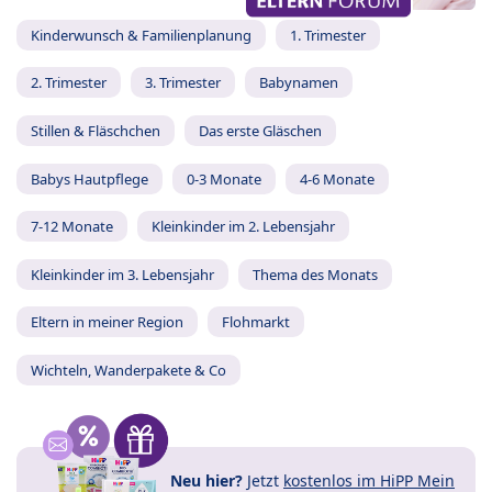
Kinderwunsch & Familienplanung
1. Trimester
2. Trimester
3. Trimester
Babynamen
Stillen & Fläschchen
Das erste Gläschen
Babys Hautpflege
0-3 Monate
4-6 Monate
7-12 Monate
Kleinkinder im 2. Lebensjahr
Kleinkinder im 3. Lebensjahr
Thema des Monats
Eltern in meiner Region
Flohmarkt
Wichteln, Wanderpakete & Co
Neu hier?
Jetzt
kostenlos im HiPP Mein