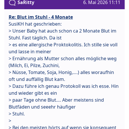
SaRitty
6. Mai 2026 11:11
Re: Blut im Stuhl - 4 Monate
SusiKH hat geschrieben:
> Unser Baby hat auch schon ca 2 Monate Blut im
Stuhl. Fast täglich. Da ist
> es eine allergische Proktokolitis. Ich stille sie voll
und lasse in meiner
> Ernährung als Mutter schon alles mögliche weg
(Milch, Ei, Pilze, Zuchini,
> Nüsse, Tomate, Soja, Honig,….) alles woraufhin
oft und auffällig Blut kam.
> Dazu führe ich genau Protokoll was ich esse. Hin
und wieder gibt es ein
> paar Tage ohne Blut…. Aber meistens sind
Blutfäden und seeehr häufiger
> Stuhl.
>
> Bei den meisten hörts auf wenn sie konsequent