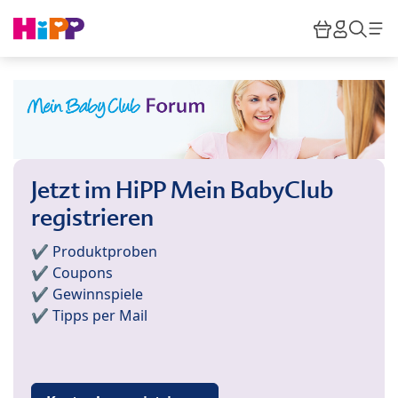
Skip to main content
Warenkor
HiPP M
Such
Jetzt im HiPP Mein BabyClub
registrieren
✔️ Produktproben
✔️ Coupons
✔️ Gewinnspiele
✔️ Tipps per Mail