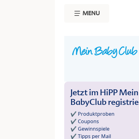
Skip to main content
MENU
Jetzt im HiPP Mein
BabyClub registri
✔️ Produktproben
✔️ Coupons
✔️ Gewinnspiele
✔️ Tipps per Mail