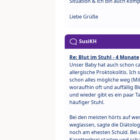
Situation & ich bin auch kompl
Liebe Grüße
SusiKH
Re: Blut im Stuhl - 4 Monate
Unser Baby hat auch schon ca 2
allergische Proktokolitis. Ich 
schon alles mögliche weg (Milc
woraufhin oft und auffällig B
und wieder gibt es ein paar 
häufiger Stuhl.
Bei den meisten hörts auf we
weglassen, sagte die Diätolog
noch am ehesten Schuld. Bei 
Karottenbrei starten und sch