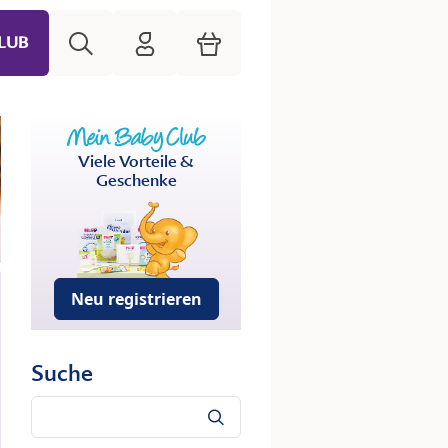
Suche
HiPP Mein Babyclub
Warenkorb
LUB
Viele Vorteile &
Geschenke
Neu registrieren
Suche
Suche