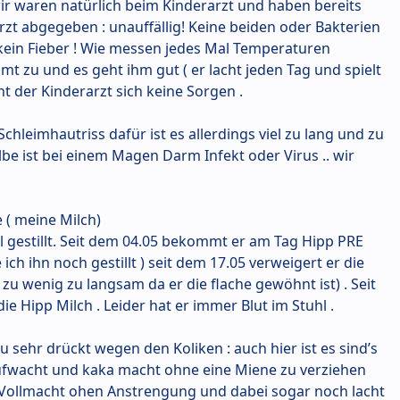
wir waren natürlich beim Kinderarzt und haben bereits
zt abgegeben : unauffällig! Keine beiden oder Bakterien
t kein Fieber ! Wie messen jedes Mal Temperaturen
mmt zu und es geht ihm gut ( er lacht jeden Tag und spielt
 der Kinderarzt sich keine Sorgen .
chleimhautriss dafür ist es allerdings viel zu lang und zu
lbe ist bei einem Magen Darm Infekt oder Virus .. wir
 ( meine Milch)
ll gestillt. Seit dem 04.05 bekommt er am Tag Hipp PRE
ich ihn noch gestillt ) seit dem 17.05 verweigert er die
u wenig zu langsam da er die flache gewöhnt ist) . Seit
e Hipp Milch . Leider hat er immer Blut im Stuhl .
u sehr drückt wegen den Koliken : auch hier ist es sind’s
fwacht und kaka macht ohne eine Miene zu verziehen
 Vollmacht ohen Anstrengung und dabei sogar noch lacht