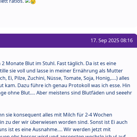
ett ratlos.
17. Sep 2025 08:16
 Monate Blut im Stuhl. Fast täglich. Da ist es eine
stille sie voll und lasse in meiner Ernährung als Mutter
h, Ei, Pilze, Zuchini, Nüsse, Tomate, Soja, Honig,….) alles
lut kam. Dazu führe ich genau Protokoll was ich esse. Hin
Tage ohne Blut…. Aber meistens sind Blutfäden und seeehr
nn sie konsequent alles mit Milch für 2-4 Wochen
in zu der wir überwiesen worden sind. Sonst ist Ei auch
uns ist es eine Ausnahme…. Wir werden jetzt mit
auen obs besser wird und ansonsten wechsle ich vl auf