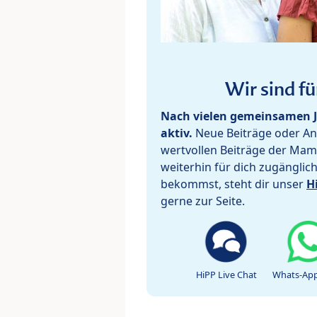
Wir sind fü
Nach vielen gemeinsamen J
aktiv.
Neue Beiträge oder Ant
wertvollen Beiträge der Mam
weiterhin für dich zugänglic
bekommst, steht dir unser
H
gerne zur Seite.
HiPP Live Chat
Whats-App