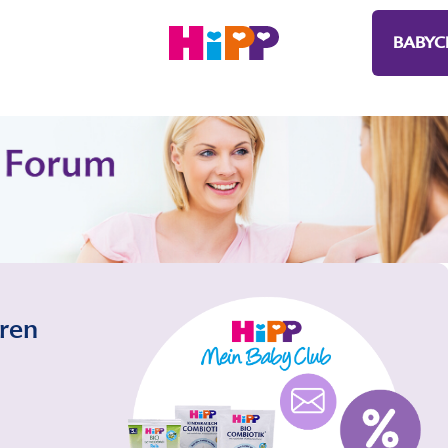
BABYC
eren