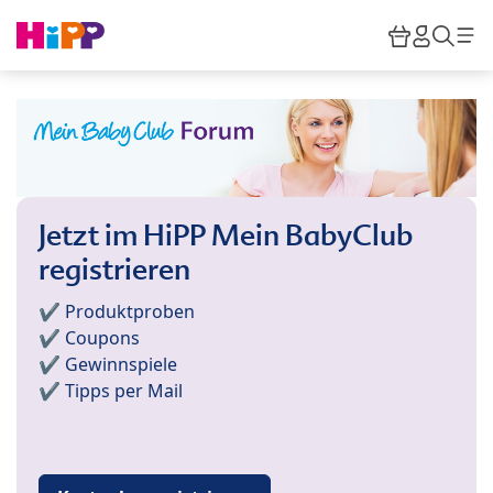
Skip to main content
Warenkor
HiPP M
Such
Jetzt im HiPP Mein BabyClub
registrieren
✔️ Produktproben
✔️ Coupons
✔️ Gewinnspiele
✔️ Tipps per Mail