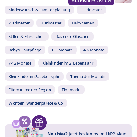
Kinderwunsch & Familienplanung
1. Trimester
2. Trimester
3. Trimester
Babynamen
Stillen & Fläschchen
Das erste Gläschen
Babys Hautpflege
0-3 Monate
4-6 Monate
7-12 Monate
Kleinkinder im 2. Lebensjahr
Kleinkinder im 3. Lebensjahr
Thema des Monats
Eltern in meiner Region
Flohmarkt
Wichteln, Wanderpakete & Co
Neu hier?
Jetzt
kostenlos im HiPP Mein