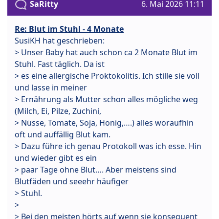
SaRitty
6. Mai 2026 11:11
Re: Blut im Stuhl - 4 Monate
SusiKH hat geschrieben:
> Unser Baby hat auch schon ca 2 Monate Blut im
Stuhl. Fast täglich. Da ist
> es eine allergische Proktokolitis. Ich stille sie voll
und lasse in meiner
> Ernährung als Mutter schon alles mögliche weg
(Milch, Ei, Pilze, Zuchini,
> Nüsse, Tomate, Soja, Honig,….) alles woraufhin
oft und auffällig Blut kam.
> Dazu führe ich genau Protokoll was ich esse. Hin
und wieder gibt es ein
> paar Tage ohne Blut…. Aber meistens sind
Blutfäden und seeehr häufiger
> Stuhl.
>
> Bei den meisten hörts auf wenn sie konsequent