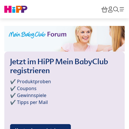
Skip to main content
Warenkor
HiPP M
Such
Jetzt im HiPP Mein BabyClub
registrieren
✔️ Produktproben
✔️ Coupons
✔️ Gewinnspiele
✔️ Tipps per Mail