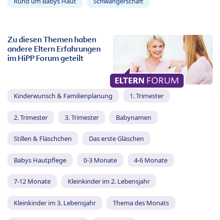
Rund um Babys Haut
Schwangerschaft
Zu diesen Themen haben
andere Eltern Erfahrungen
im HiPP Forum geteilt
Kinderwunsch & Familienplanung
1. Trimester
2. Trimester
3. Trimester
Babynamen
Stillen & Fläschchen
Das erste Gläschen
Babys Hautpflege
0-3 Monate
4-6 Monate
7-12 Monate
Kleinkinder im 2. Lebensjahr
Kleinkinder im 3. Lebensjahr
Thema des Monats