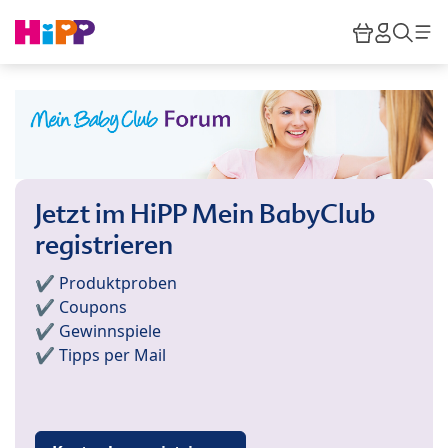
Skip to main content
Warenkor
HiPP M
Such
Jetzt im HiPP Mein BabyClub
registrieren
✔️ Produktproben
✔️ Coupons
✔️ Gewinnspiele
✔️ Tipps per Mail