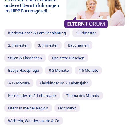
andere Eltern Erfahrungen
im HiPP Forum geteilt
Kinderwunsch & Familienplanung
1. Trimester
2. Trimester
3. Trimester
Babynamen
Stillen & Fläschchen
Das erste Gläschen
Babys Hautpflege
0-3 Monate
4-6 Monate
7-12 Monate
Kleinkinder im 2. Lebensjahr
Kleinkinder im 3. Lebensjahr
Thema des Monats
Eltern in meiner Region
Flohmarkt
Wichteln, Wanderpakete & Co