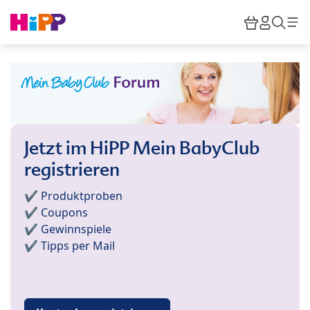
Skip to main content
Warenkor
HiPP M
Such
Jetzt im HiPP Mein BabyClub
registrieren
✔️ Produktproben
✔️ Coupons
✔️ Gewinnspiele
✔️ Tipps per Mail