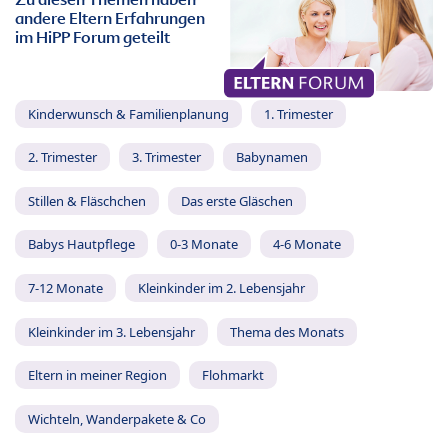
andere Eltern Erfahrungen
im HiPP Forum geteilt
Kinderwunsch & Familienplanung
1. Trimester
2. Trimester
3. Trimester
Babynamen
Stillen & Fläschchen
Das erste Gläschen
Babys Hautpflege
0-3 Monate
4-6 Monate
7-12 Monate
Kleinkinder im 2. Lebensjahr
Kleinkinder im 3. Lebensjahr
Thema des Monats
Eltern in meiner Region
Flohmarkt
Wichteln, Wanderpakete & Co