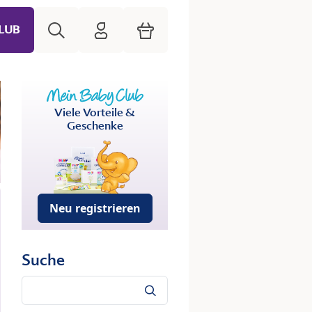
Suche
HiPP Mein Babyclub
Warenkorb
LUB
Viele Vorteile &
Geschenke
Neu registrieren
Suche
Suche