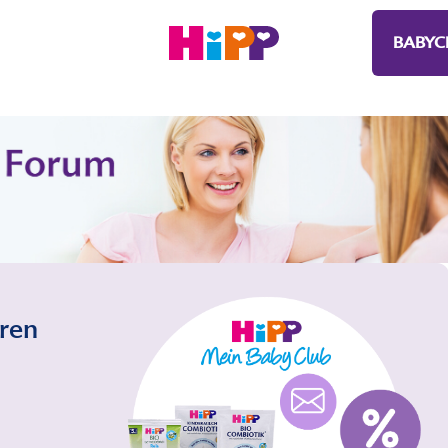
BABYC
eren