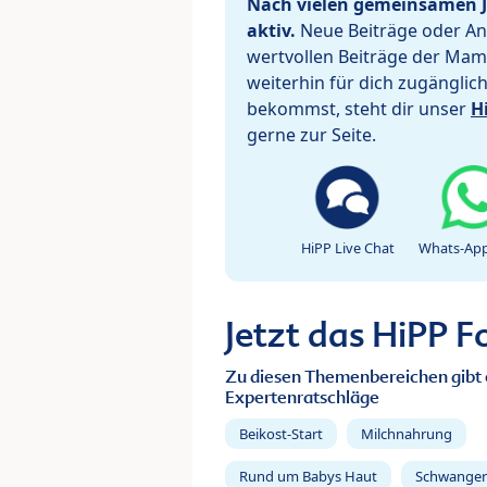
Nach vielen gemeinsamen J
aktiv.
Neue Beiträge oder Ant
wertvollen Beiträge der Mam
weiterhin für dich zugänglic
bekommst, steht dir unser
H
gerne zur Seite.
HiPP Live Chat
Whats-App
Jetzt das HiPP 
Zu diesen Themenbereichen gibt 
Expertenratschläge
Beikost-Start
Milchnahrung
Rund um Babys Haut
Schwanger