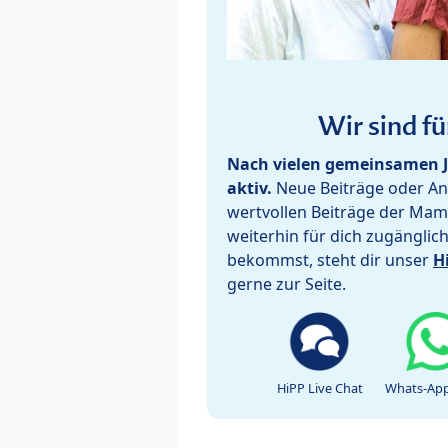
Wir sind fü
Nach vielen gemeinsamen J
aktiv.
Neue Beiträge oder Ant
wertvollen Beiträge der Mam
weiterhin für dich zugänglic
bekommst, steht dir unser
H
gerne zur Seite.
HiPP Live Chat
Whats-App