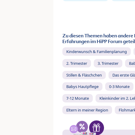
Zu diesen Themen haben andere 
Erfahrungen im HiPP Forum geteil
Kinderwunsch & Familienplanung
2. Trimester
3. Trimester
Ba
Stillen & Fläschchen
Das erste Gl
Babys Hautpflege
0-3 Monate
7-12 Monate
Kleinkinder im 2. L
Eltern in meiner Region
Flohmar