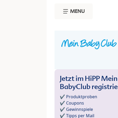
Skip to main content
MENU
Jetzt im HiPP Mein
BabyClub registri
✔️ Produktproben
✔️ Coupons
✔️ Gewinnspiele
✔️ Tipps per Mail