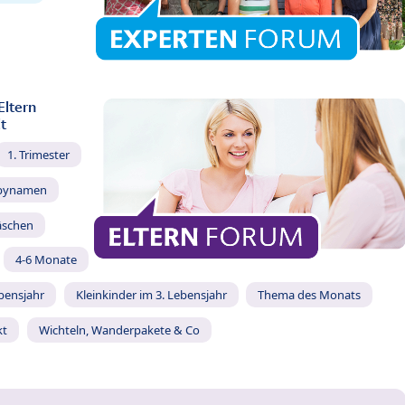
Eltern
t
1. Trimester
bynamen
äschen
4-6 Monate
ebensjahr
Kleinkinder im 3. Lebensjahr
Thema des Monats
kt
Wichteln, Wanderpakete & Co