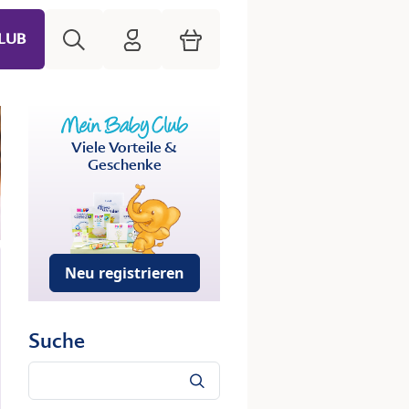
Suche
HiPP Mein Babyclub
Warenkorb
LUB
Viele Vorteile &
Geschenke
Neu registrieren
Suche
Suche