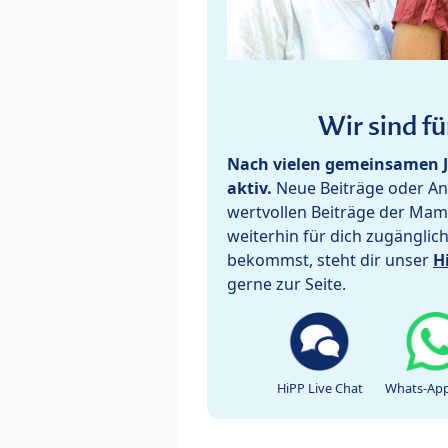
Wir sind fü
Nach vielen gemeinsamen J
aktiv.
Neue Beiträge oder Ant
wertvollen Beiträge der Mam
weiterhin für dich zugänglic
bekommst, steht dir unser
H
gerne zur Seite.
HiPP Live Chat
Whats-App