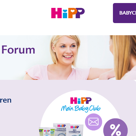
BABYC
eren