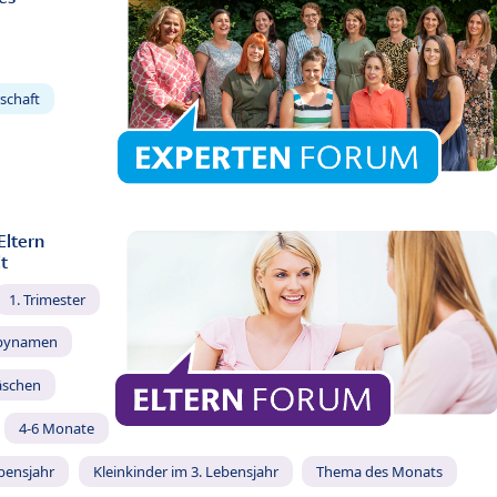
schaft
Eltern
t
1. Trimester
bynamen
äschen
4-6 Monate
ebensjahr
Kleinkinder im 3. Lebensjahr
Thema des Monats