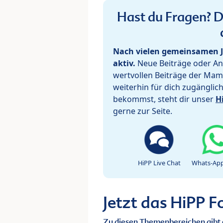
Hast du Fragen? De
Nach vielen gemeinsamen J
aktiv.
Neue Beiträge oder Ant
wertvollen Beiträge der Mam
weiterhin für dich zugänglic
bekommst, steht dir unser
H
gerne zur Seite.
HiPP Live Chat
Whats-App
Jetzt das HiPP 
Zu diesen Themenbereichen gibt 