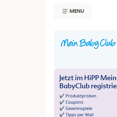
Skip to main content
MENU
Jetzt im HiPP Mein
BabyClub registri
✔️ Produktproben
✔️ Coupons
✔️ Gewinnspiele
✔️ Tipps per Mail