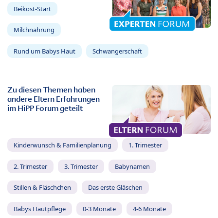
Beikost-Start
Milchnahrung
Rund um Babys Haut
Schwangerschaft
Zu diesen Themen haben
andere Eltern Erfahrungen
im HiPP Forum geteilt
Kinderwunsch & Familienplanung
1. Trimester
2. Trimester
3. Trimester
Babynamen
Stillen & Fläschchen
Das erste Gläschen
Babys Hautpflege
0-3 Monate
4-6 Monate