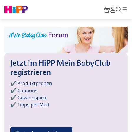
Skip to main content
Warenkor
HiPP M
Such
Jetzt im HiPP Mein BabyClub
registrieren
✔️ Produktproben
✔️ Coupons
✔️ Gewinnspiele
✔️ Tipps per Mail