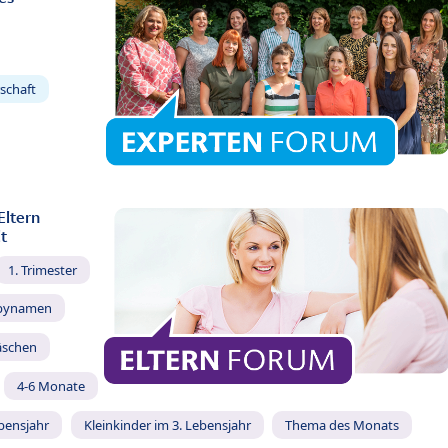
schaft
Eltern
t
1. Trimester
bynamen
äschen
4-6 Monate
ebensjahr
Kleinkinder im 3. Lebensjahr
Thema des Monats