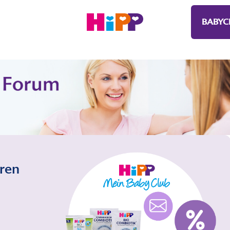
BABYC
eren