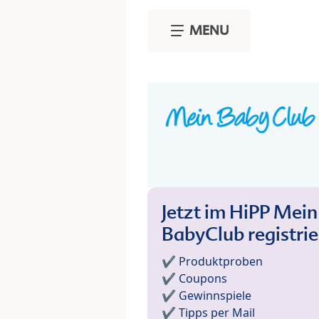
Skip to main content
MENU
Jetzt im HiPP Mein
BabyClub registri
✔️ Produktproben
✔️ Coupons
✔️ Gewinnspiele
✔️ Tipps per Mail