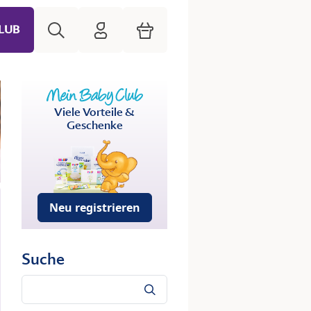
Suche
HiPP Mein Babyclub
Warenkorb
LUB
Viele Vorteile &
Geschenke
Neu registrieren
Suche
Suche