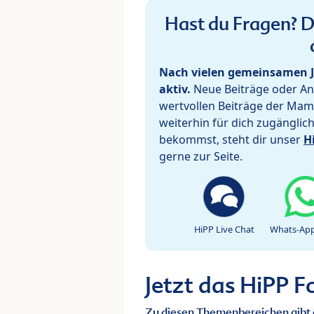
Hast du Fragen? De
Nach vielen gemeinsamen J
aktiv.
Neue Beiträge oder Ant
wertvollen Beiträge der Mam
weiterhin für dich zugänglic
bekommst, steht dir unser
H
gerne zur Seite.
HiPP Live Chat
Whats-App
Jetzt das HiPP 
Zu diesen Themenbereichen gibt 