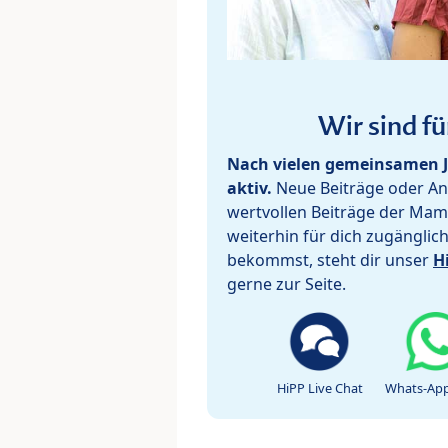
Wir sind fü
Nach vielen gemeinsamen J
aktiv.
Neue Beiträge oder Ant
wertvollen Beiträge der Mam
weiterhin für dich zugänglic
bekommst, steht dir unser
H
gerne zur Seite.
HiPP Live Chat
Whats-App