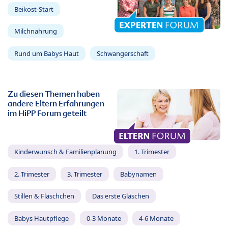
Beikost-Start
Milchnahrung
Rund um Babys Haut
Schwangerschaft
Zu diesen Themen haben
andere Eltern Erfahrungen
im HiPP Forum geteilt
Kinderwunsch & Familienplanung
1. Trimester
2. Trimester
3. Trimester
Babynamen
Stillen & Fläschchen
Das erste Gläschen
Babys Hautpflege
0-3 Monate
4-6 Monate