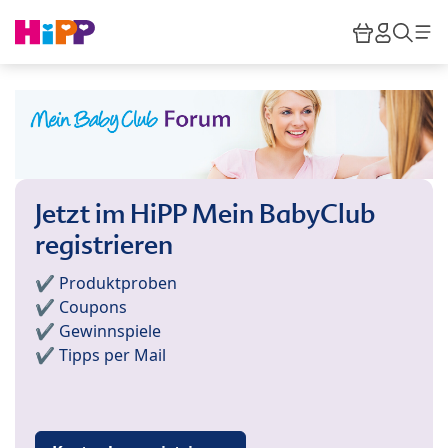
Skip to main content
Warenkor
HiPP M
Such
Jetzt im HiPP Mein BabyClub
registrieren
✔️ Produktproben
✔️ Coupons
✔️ Gewinnspiele
✔️ Tipps per Mail