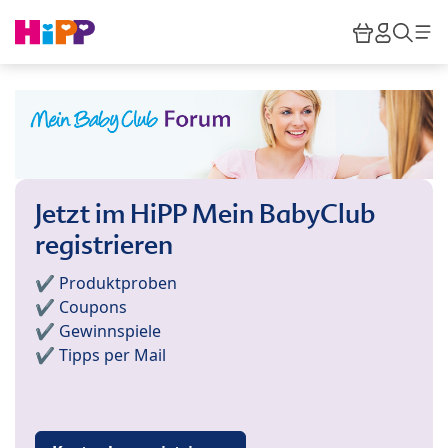
Skip to main content
Warenkor
HiPP M
Such
Jetzt im HiPP Mein BabyClub
registrieren
✔️ Produktproben
✔️ Coupons
✔️ Gewinnspiele
✔️ Tipps per Mail