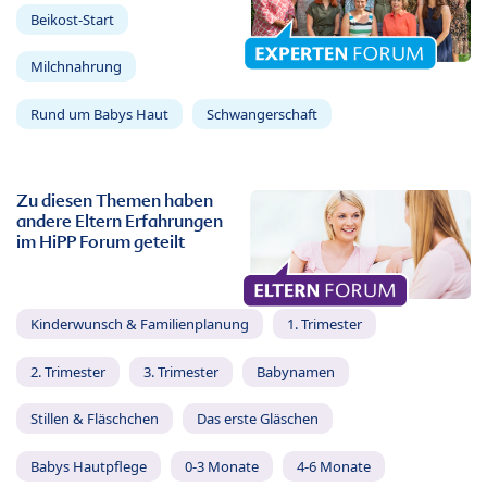
Beikost-Start
Milchnahrung
Rund um Babys Haut
Schwangerschaft
Zu diesen Themen haben
andere Eltern Erfahrungen
im HiPP Forum geteilt
Kinderwunsch & Familienplanung
1. Trimester
2. Trimester
3. Trimester
Babynamen
Stillen & Fläschchen
Das erste Gläschen
Babys Hautpflege
0-3 Monate
4-6 Monate