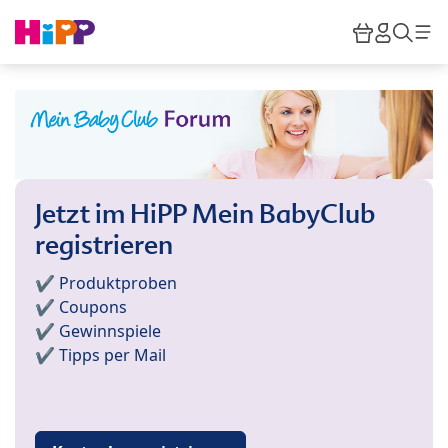
Skip to main content
Warenkor
HiPP M
Such
Jetzt im HiPP Mein BabyClub
registrieren
✔️ Produktproben
✔️ Coupons
✔️ Gewinnspiele
✔️ Tipps per Mail