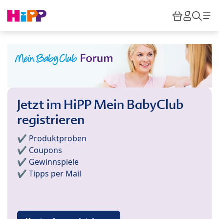
Skip to main content
Warenkor
HiPP M
Such
Jetzt im HiPP Mein BabyClub
registrieren
✔️ Produktproben
✔️ Coupons
✔️ Gewinnspiele
✔️ Tipps per Mail