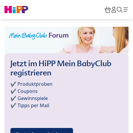
Skip to main content
Warenkor
HiPP M
Such
Jetzt im HiPP Mein BabyClub
registrieren
✔️ Produktproben
✔️ Coupons
✔️ Gewinnspiele
✔️ Tipps per Mail