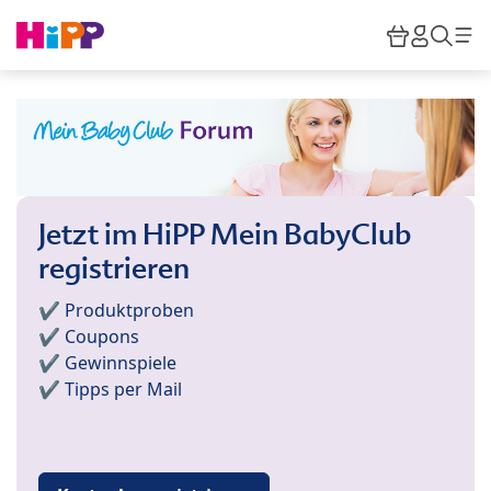
Skip to main content
Warenkor
HiPP M
Such
Jetzt im HiPP Mein BabyClub
registrieren
✔️ Produktproben
✔️ Coupons
✔️ Gewinnspiele
✔️ Tipps per Mail