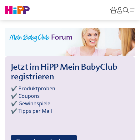
Skip to main content
Warenkor
HiPP M
Such
Jetzt im HiPP Mein BabyClub
registrieren
✔️ Produktproben
✔️ Coupons
✔️ Gewinnspiele
✔️ Tipps per Mail