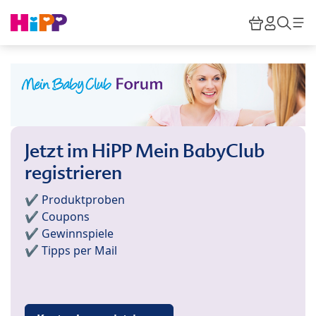
Skip to main content
Warenkor
HiPP M
Such
Jetzt im HiPP Mein BabyClub
registrieren
✔️ Produktproben
✔️ Coupons
✔️ Gewinnspiele
✔️ Tipps per Mail