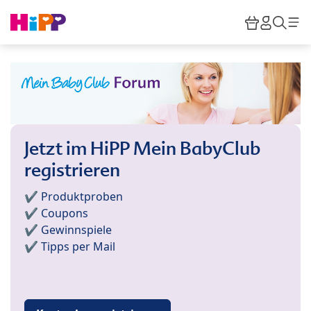
Skip to main content
Warenkor
HiPP M
Such
Jetzt im HiPP Mein BabyClub
registrieren
✔️ Produktproben
✔️ Coupons
✔️ Gewinnspiele
✔️ Tipps per Mail