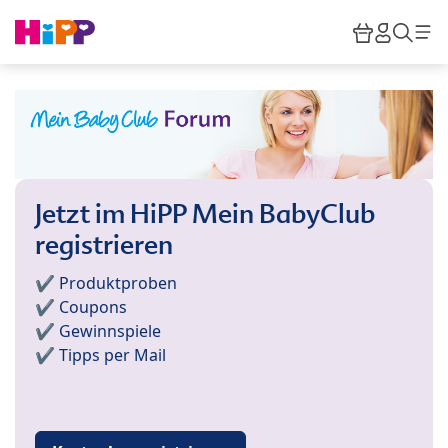
Skip to main content
Warenkor
HiPP M
Such
Jetzt im HiPP Mein BabyClub
registrieren
✔️ Produktproben
✔️ Coupons
✔️ Gewinnspiele
✔️ Tipps per Mail