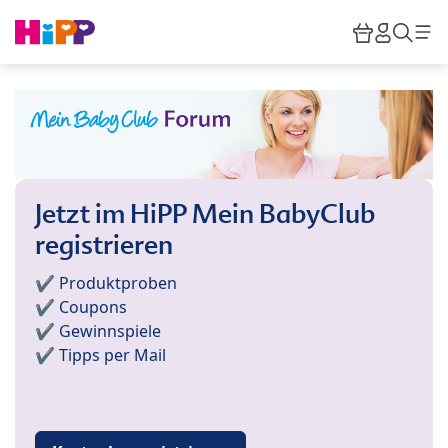
Skip to main content
Warenkor
HiPP M
Such
Jetzt im HiPP Mein BabyClub
registrieren
✔️ Produktproben
✔️ Coupons
✔️ Gewinnspiele
✔️ Tipps per Mail