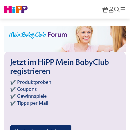
Skip to main content
Warenkor
HiPP M
Such
Jetzt im HiPP Mein BabyClub
registrieren
✔️ Produktproben
✔️ Coupons
✔️ Gewinnspiele
✔️ Tipps per Mail