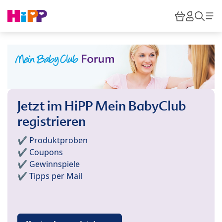
Skip to main content
Warenkor
HiPP M
Such
Jetzt im HiPP Mein BabyClub
registrieren
✔️ Produktproben
✔️ Coupons
✔️ Gewinnspiele
✔️ Tipps per Mail