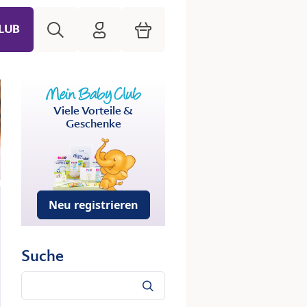
Suche
HiPP Mein Babyclub
Warenkorb
LUB
Viele Vorteile &
Geschenke
Neu registrieren
Suche
Suche