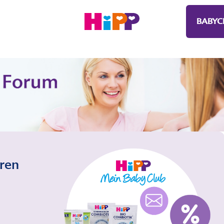
BABYC
eren