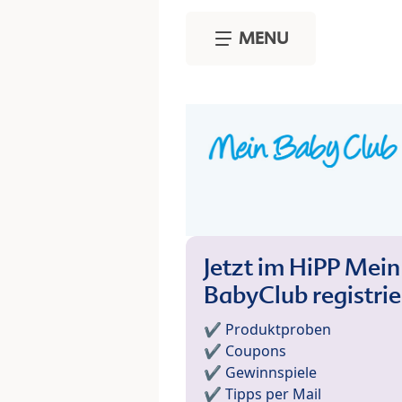
Skip to main content
MENU
Jetzt im HiPP Mein
BabyClub registri
✔️ Produktproben
✔️ Coupons
✔️ Gewinnspiele
✔️ Tipps per Mail