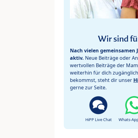
Wir sind fü
Nach vielen gemeinsamen J
aktiv.
Neue Beiträge oder Ant
wertvollen Beiträge der Mam
weiterhin für dich zugänglic
bekommst, steht dir unser
H
gerne zur Seite.
HiPP Live Chat
Whats-App