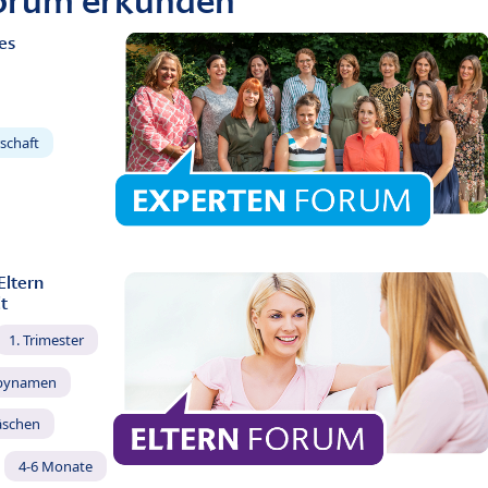
Forum erkunden
es
schaft
Eltern
t
1. Trimester
bynamen
äschen
4-6 Monate