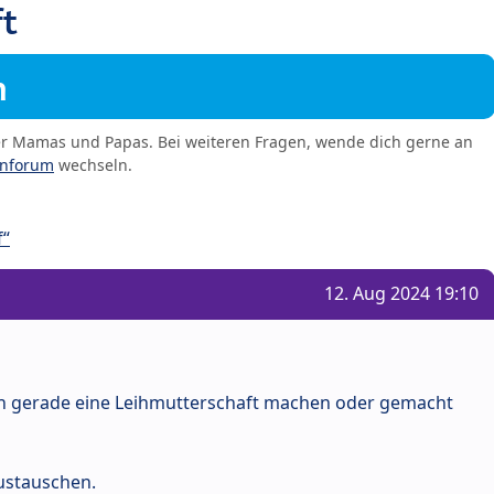
t
m
er Mamas und Papas. Bei weiteren Fragen, wende dich gerne an
enforum
wechseln.
f“
12. Aug 2024 19:10
ch gerade eine Leihmutterschaft machen oder gemacht
ustauschen.