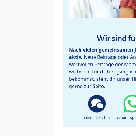
Wir sind fü
Nach vielen gemeinsamen J
aktiv.
Neue Beiträge oder Ant
wertvollen Beiträge der Mam
weiterhin für dich zugänglic
bekommst, steht dir unser
H
gerne zur Seite.
HiPP Live Chat
Whats-App