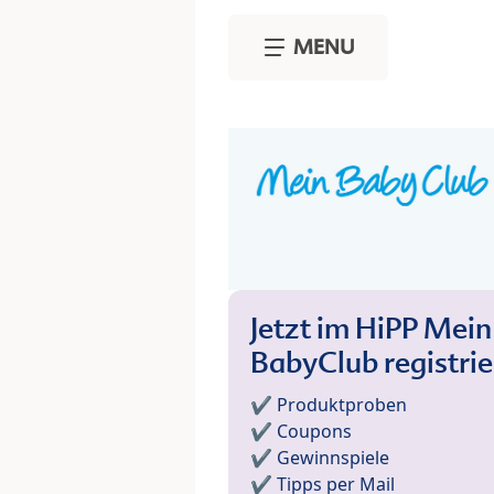
Skip to main content
MENU
Jetzt im HiPP Mein
BabyClub registri
✔️ Produktproben
✔️ Coupons
✔️ Gewinnspiele
✔️ Tipps per Mail