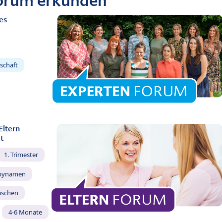
Forum erkunden
es
schaft
Eltern
t
1. Trimester
bynamen
äschen
4-6 Monate