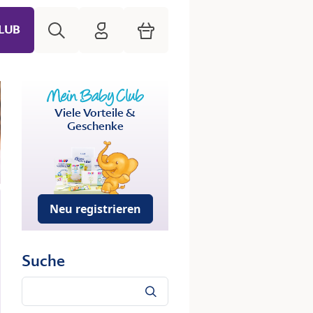
Suche
HiPP Mein Babyclub
Warenkorb
LUB
Viele Vorteile &
Geschenke
Neu registrieren
Suche
Suche