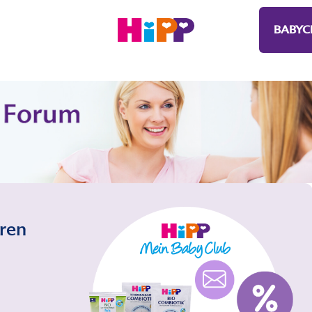
BABYC
eren