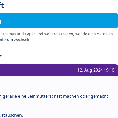
t
m
er Mamas und Papas. Bei weiteren Fragen, wende dich gerne an
enforum
wechseln.
f“
12. Aug 2024 19:10
ch gerade eine Leihmutterschaft machen oder gemacht
ustauschen.