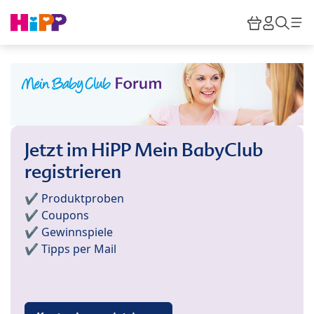
Skip to main content
Warenkor
HiPP M
Such
Jetzt im HiPP Mein BabyClub
registrieren
✔️ Produktproben
✔️ Coupons
✔️ Gewinnspiele
✔️ Tipps per Mail