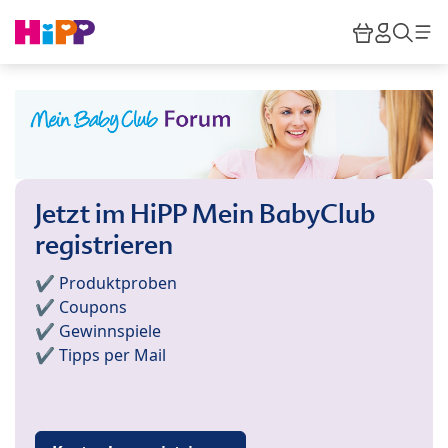
Skip to main content
Warenkor
HiPP M
Such
Jetzt im HiPP Mein BabyClub
registrieren
✔️ Produktproben
✔️ Coupons
✔️ Gewinnspiele
✔️ Tipps per Mail