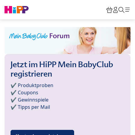
Skip to main content
Warenkor
HiPP M
Such
Jetzt im HiPP Mein BabyClub
registrieren
✔️ Produktproben
✔️ Coupons
✔️ Gewinnspiele
✔️ Tipps per Mail