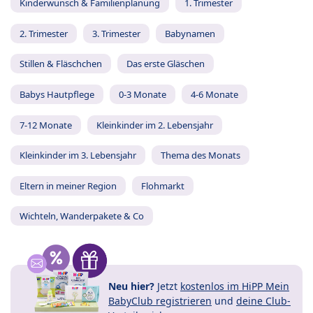
Kinderwunsch & Familienplanung
1. Trimester
2. Trimester
3. Trimester
Babynamen
Stillen & Fläschchen
Das erste Gläschen
Babys Hautpflege
0-3 Monate
4-6 Monate
7-12 Monate
Kleinkinder im 2. Lebensjahr
Kleinkinder im 3. Lebensjahr
Thema des Monats
Eltern in meiner Region
Flohmarkt
Wichteln, Wanderpakete & Co
Neu hier?
Jetzt
kostenlos im HiPP Mein
BabyClub registrieren
und
deine Club-