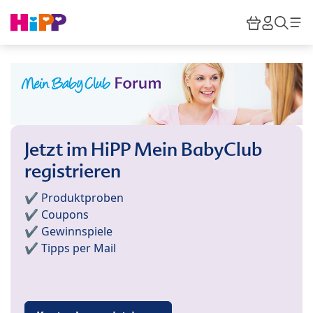
Skip to main content
Warenkor
HiPP M
Such
Jetzt im HiPP Mein BabyClub
registrieren
✔️ Produktproben
✔️ Coupons
✔️ Gewinnspiele
✔️ Tipps per Mail