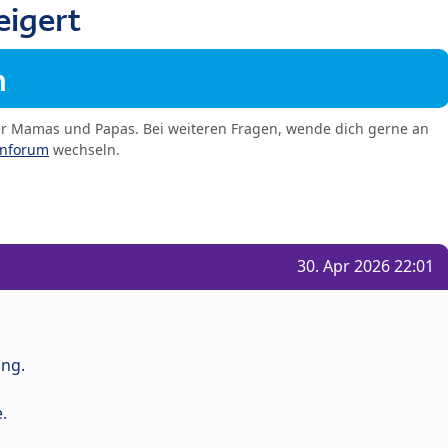
eigert
m
er Mamas und Papas. Bei weiteren Fragen, wende dich gerne an
enforum
wechseln.
30. Apr 2026 22:01
ung.
.