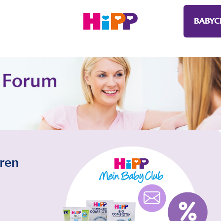
BABYC
eren