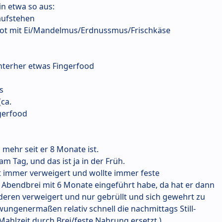
in etwa so aus:
 aufstehen
Brot mit Ei/Mandelmus/Erdnussmus/Frischkäse
hinterher etwas Fingerfood
s
(ca.
ngerfood
 mehr seit er 8 Monate ist.
 am Tag, und das ist ja in der Früh.
st immer verweigert und wollte immer feste
n Abendbrei mit 6 Monate eingeführt habe, da hat er dann
nderen verweigert und nur gebrüllt und sich gewehrt zu
ungenermaßen relativ schnell die nachmittags Still-
-Mahlzeit durch Brei/feste Nahrung ersetzt.)