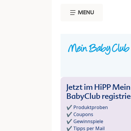
Skip to main content
MENU
Jetzt im HiPP Mein
BabyClub registri
✔️ Produktproben
✔️ Coupons
✔️ Gewinnspiele
✔️ Tipps per Mail