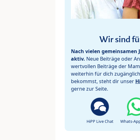
Wir sind fü
Nach vielen gemeinsamen J
aktiv.
Neue Beiträge oder Ant
wertvollen Beiträge der Mam
weiterhin für dich zugänglic
bekommst, steht dir unser
H
gerne zur Seite.
HiPP Live Chat
Whats-App