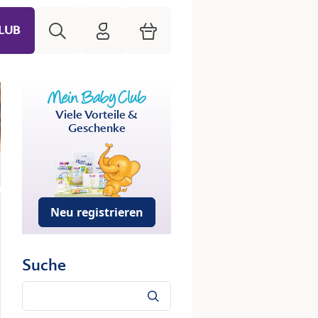
Suche
HiPP Mein Babyclub
Warenkorb
LUB
Viele Vorteile &
Geschenke
Neu registrieren
Suche
Suche