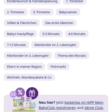
Kinderwunsch & Familienplanung
1. Trimester
2. Trimester
3. Trimester
Babynamen
Stillen & Fläschchen
Das erste Gläschen
Babys Hautpflege
0-3 Monate
4-6 Monate
7-12 Monate
Kleinkinder im 2. Lebensjahr
Kleinkinder im 3. Lebensjahr
Thema des Monats
Eltern in meiner Region
Flohmarkt
Wichteln, Wanderpakete & Co
Neu hier?
Jetzt
kostenlos im HiPP Mein
BabyClub registrieren
und
deine Club-