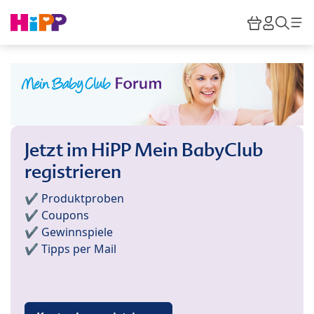
Skip to main content
Warenkor
HiPP M
Such
Jetzt im HiPP Mein BabyClub
registrieren
✔️ Produktproben
✔️ Coupons
✔️ Gewinnspiele
✔️ Tipps per Mail