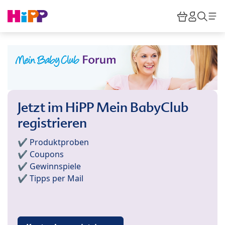
Skip to main content
Warenkor
HiPP M
Such
Jetzt im HiPP Mein BabyClub
registrieren
✔️ Produktproben
✔️ Coupons
✔️ Gewinnspiele
✔️ Tipps per Mail