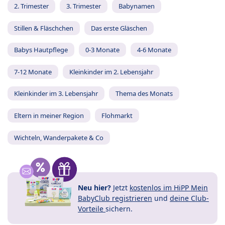
2. Trimester
3. Trimester
Babynamen
Stillen & Fläschchen
Das erste Gläschen
Babys Hautpflege
0-3 Monate
4-6 Monate
7-12 Monate
Kleinkinder im 2. Lebensjahr
Kleinkinder im 3. Lebensjahr
Thema des Monats
Eltern in meiner Region
Flohmarkt
Wichteln, Wanderpakete & Co
Neu hier?
Jetzt
kostenlos im HiPP Mein
BabyClub registrieren
und
deine Club-
Vorteile
sichern.